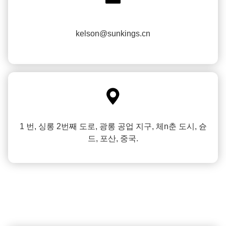
kelson@sunkings.cn

1 번, 싱롱 2번째 도로, 광롱 공업 지구, 체n춘 도시, 슌
드, 포산, 중국.