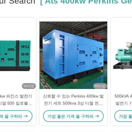
ur Search
[ Ats 400kw Perkins Gen
비디오
비디오
0 kw 퍼킨스 발전기
신뢰할 수 있는 Perkins 400kw 발
500kVA
얼 500 킬로볼트
전기 세트 500kva 3상 디젤 전기
발전기 
젤 엔진 발전기
발전기 (프리미엄 빌드)
격 을 구하라
가장 좋은 가격 을 구하라
가장 