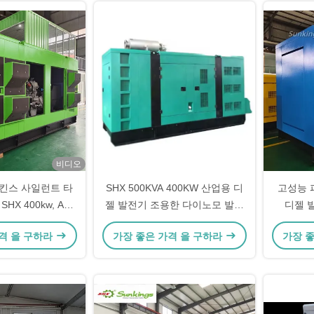
비디오
킨스 사일런트 타
SHX 500KVA 400KW 산업용 디
고성능 퍼킨
HX 400kw, ATS
젤 발전기 조용한 다이노모 발전
디젤 
음 및 오픈 프레임
기 고성능 전력 발전기 대체 발전
격 을 구하라
가장 좋은 가격 을 구하라
가장 
기 전원 공급