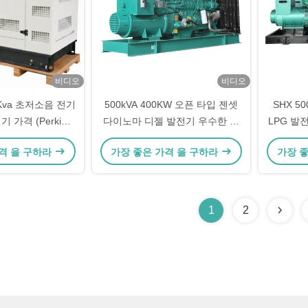
비디오
비디오
0 Kva 초저소음 전기
500kVA 400KW 오픈 타입 젠셋
SHX 5
 가격 (Perkins
다이노마 디젤 발전기 우수한 성
LPG 발
 시스템 포함)
능과 장수력
플랜트 
격 을 구하라
가장 좋은 가격 을 구하라
가장 
1
2