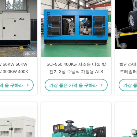
비디오
W 50KW 60KW
SCF550 400Kw 저소음 디젤 발
발전소에서 
W 300KW 400KW
전기 3상 수냉식 가정용 ATS
트레일러
 발전기 판매
Stamford 교류 발전기 24V DC
격 을 구하라
가장 좋은 가격 을 구하라
가장 