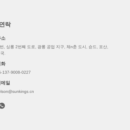
 연락
주소
 번, 싱롱 2번째 도로, 광롱 공업 지구, 체n춘 도시, 슌드, 포산,
국.
전화
6-137-9008-0227
이메일
elson@sunkings.cn