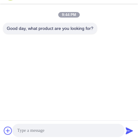
빠른 연락
9:44 PM
Good day, what product are you looking for?
주소
1 번, 싱롱 2번째 도로, 광롱 공업 지구, 체n춘 도시, 슌드, 포
산, 중국.
전화
86-137-9008-0227
이메일
kelson@sunkings.cn
개인정보 보호 정책
|
사이트맵
| 중국 좋은 품질 세트 쿠민스 디젤
엔진 발전기 공급자. 저작권 2022-2026 Guangdong Sunkings
Electric Co., Ltd 모두 모든 권리 보호