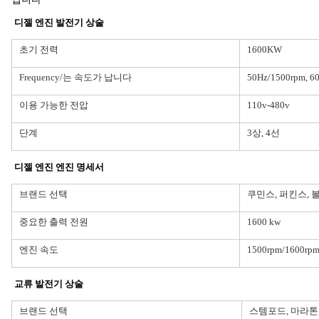
디젤 엔진 발전기 상술
초기 전력
1600KW
Frequency/는 속도가 납니다
50Hz/1500rpm, 6
이용 가능한 전압
110v-480v
단계
3상, 4선
디젤 엔진 엔진 명세서
브랜드 선택
쿠민스, 퍼킨스, 
중요한 출력 전원
1600 kw
엔진 속도
1500rpm/1600rp
교류 발전기 상술
브랜드 선택
스템포드, 마라톤