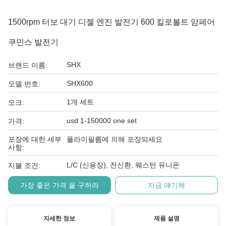
1500rpm 터보 대기 디젤 엔진 발전기 600 킬로볼트 암페어
쿠민스 발전기
SHX
브랜드 이름:
SHX600
모델 번호:
1개 세트
모크:
usd 1-150000 one set
가격:
포장에 대한 세부
플라이필름에 의해 포장되세요
사항:
L/C (신용장), 전신환, 웨스턴 유니온
지불 조건:
가장 좋은 가격 을 구하라
지금 얘기해
자세한 정보
제품 설명