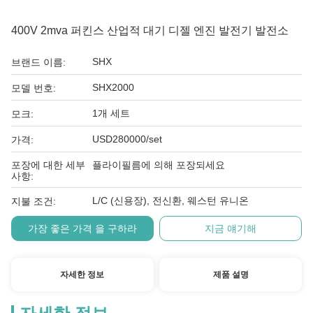
400V 2mva 퍼킨스 산업적 대기 디젤 엔진 발전기 발전소
SHX
브랜드 이름:
SHX2000
모델 번호:
1개 세트
모크:
USD280000/set
가격:
포장에 대한 세부
플라이필름에 의해 포장되세요
사항:
L/C (신용장), 전신환, 웨스턴 유니온
지불 조건:
가장 좋은 가격 을 구하라
지금 얘기해
자세한 정보
제품 설명