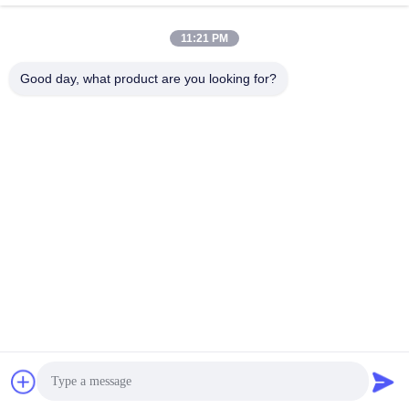
빠른 연락
11:21 PM
Good day, what product are you looking for?
주소
1 번, 싱롱 2번째 도로, 광롱 공업 지구, 체n춘 도시, 슌드, 포
산, 중국.
전화
86-137-9008-0227
이메일
kelson@sunkings.cn
개인정보 보호 정책
|
사이트맵
| 중국 좋은 품질 세트 쿠민스 디젤
엔진 발전기 공급자. 저작권 2022-2026 Guangdong Sunkings
Electric Co., Ltd 모두 모든 권리 보호