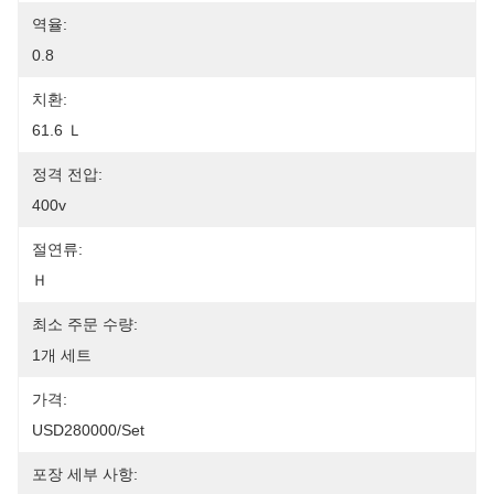
역율:
0.8
치환:
61.6 Ｌ
정격 전압:
400v
절연류:
Ｈ
최소 주문 수량:
1개 세트
가격:
USD280000/set
포장 세부 사항: