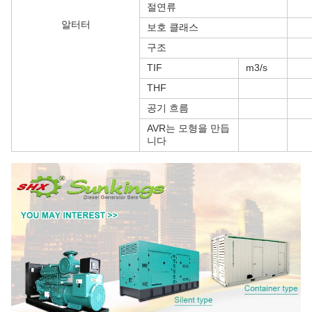
절연류
알터터
보호 클래스
구조
TIF
m3/s
THF
공기 흐름
AVR는 모형을 만듭
니다