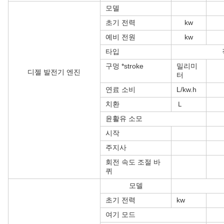
모델
초기 전력
kw
예비 전원
kw
타입
구멍 *stroke
밀리미
디젤 발전기 엔진
터
연료 소비
L/kw.h
치환
Ｌ
윤활유 소모
시작
주지사
회전 속도 조절 바
퀴
모델
초기 전력
kw
여기 모드