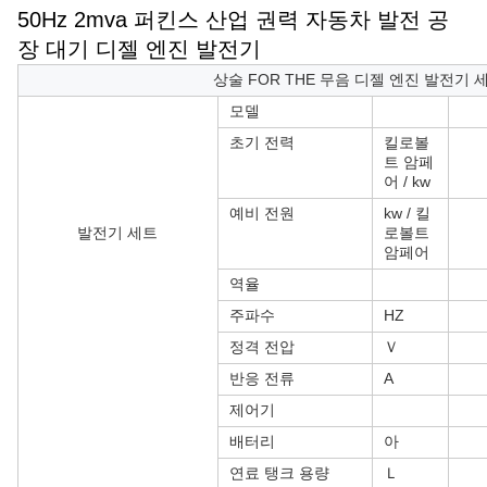
50Hz 2mva 퍼킨스 산업 권력 자동차 발전 공
장 대기 디젤 엔진 발전기
상술 FOR THE 무음 디젤 엔진 발전기 세트 
모델
초기 전력
킬로볼
트 암페
어 / kw
예비 전원
kw / 킬
발전기 세트
로볼트
암페어
역율
주파수
HZ
정격 전압
Ｖ
반응 전류
A
제어기
배터리
아
연료 탱크 용량
Ｌ