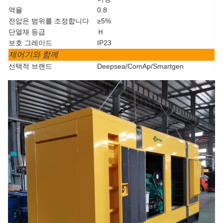
역율
0.8
전압은 범위를 조정합니다
≥5%
단열재 등급
Ｈ
보호 그레이드
IP23
제어기와 함께
선택적 브랜드
Deepsea/ComAp/Smartgen