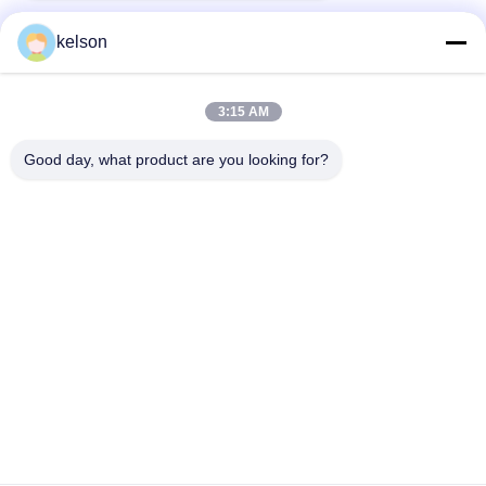
kelson
빠른 연락
3:15 AM
Good day, what product are you looking for?
주소
1 번, 싱롱 2번째 도로, 광롱 공업 지구, 체n춘 도시, 슌드, 포
산, 중국.
전화
86-137-9008-0227
이메일
kelson@sunkings.cn
개인정보 보호 정책
|
사이트맵
| 중국 좋은 품질 세트 쿠민스 디젤