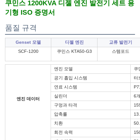
쿠민스 1200KVA 디젤 엔진 발전기 세트 용
기형 ISO 증명서
품질 규격
Genset 모델
디젤 엔진
교류 발전기
SCF-1200
쿠민스 KTA50-G3
스템포드
엔진 모델
쿠민
공기 흡입 시스템
터보
연료 시스템
P7
실린더
6
엔진 데이터
구멍과 타격
15
압축률
13.
치환
50
회전 속력
15