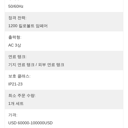
50/60Hz
정격 전력:
1200 킬로볼트 암페어
출력형:
AC 3상
연료 탱크:
기지 연료 탱크 / 외부 연료 탱크
보호 클래스:
IP21-23
최소 주문 수량:
1개 세트
가격:
USD 60000-100000USD