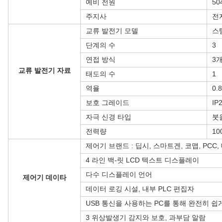
예비 전원
50
주지사
전
교류 발전기 모델
스
단계의 수
3
연접 방식
3개
교류 발전기 자료
태도의 수
1
역율
0.8
보호 그레이드
IP
자극 신경 타입
붓
전력량
10
제어기 브랜드 : 딥시, 스마트겐, 코맵, PCC,
4 라인 백-릿 LCD 텍스트 디스플레이
다수 디스플레이 언어
제어기 데이타
데이터 로깅 시설, 내부 PLC 편집자
USB 통신을 사용하는 PC를 통해 완전히 쉽
3 위상발생기 감지와 보호, 과부담 알람