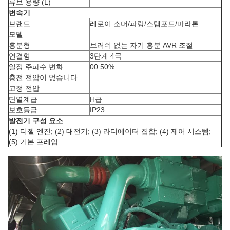
류브 용량 (L)
변속기
브랜드
레로이 소머/파랑/스탬포드/마라톤
모델
흥분형
브러쉬 없는 자기 흥분 AVR 조절
연결형
3단계 4극
일정 주파수 변화
00.50%
충전 전압이 없습니다.
고정 전압
단열계급
H급
보호등급
IP23
발전기 구성 요소
(1) 디젤 엔진; (2) 대전기; (3) 라디에이터 집합; (4) 제어 시스템;
(5) 기본 프레임.