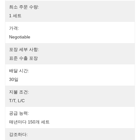
최소 주문 수량:
1 세트
가격:
Negotiable
포장 세부 사항:
표준 수출 포장
배달 시간:
30일
지불 조건:
T/T, L/C
공급 능력:
매년마다 150개 세트
강조하다: