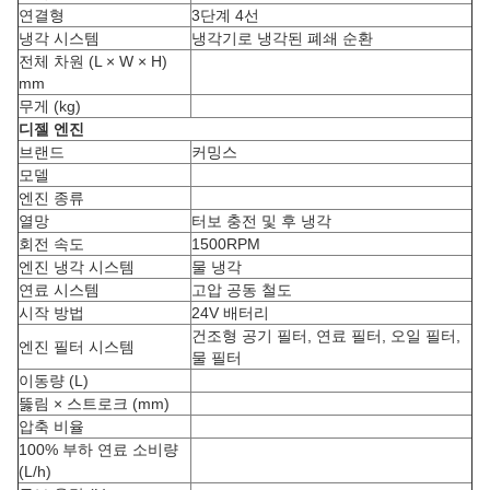
연결형
3단계 4선
냉각 시스템
냉각기로 냉각된 폐쇄 순환
전체 차원 (L × W × H)
mm
무게 (kg)
디젤 엔진
브랜드
커밍스
모델
엔진 종류
열망
터보 충전 및 후 냉각
회전 속도
1500RPM
엔진 냉각 시스템
물 냉각
연료 시스템
고압 공동 철도
시작 방법
24V 배터리
건조형 공기 필터, 연료 필터, 오일 필터,
엔진 필터 시스템
물 필터
이동량 (L)
뚫림 × 스트로크 (mm)
압축 비율
100% 부하 연료 소비량
(L/h)