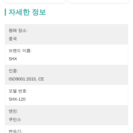
자세한 정보
원래 장소:
중국
브랜드 이름:
SHX
인증:
ISO9001:2015, CE
모델 번호:
SHX-120
엔진:
쿠민스
변속기: