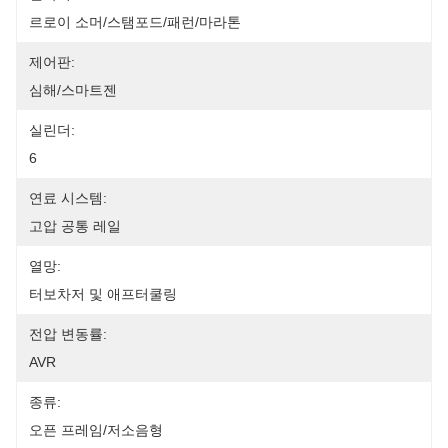
르로이 소머/스탬포드/패런/마라톤
제어판:
심해/스마트젠
실린더:
6
연료 시스템:
고압 공통 레일
열망:
터보차저 및 애프터쿨링
전압 변동률:
AVR
종류:
오픈 프레임/저소음형