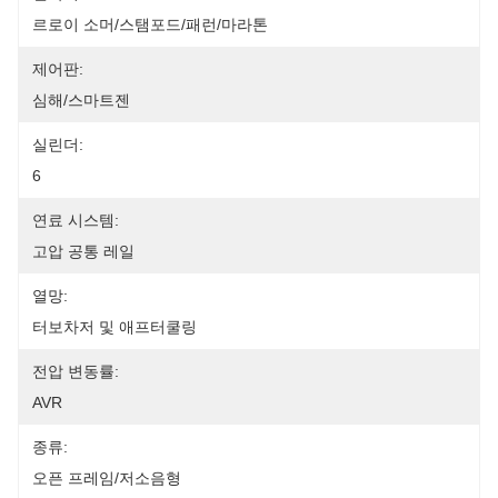
르로이 소머/스탬포드/패런/마라톤
제어판:
심해/스마트젠
실린더:
6
연료 시스템:
고압 공통 레일
열망:
터보차저 및 애프터쿨링
전압 변동률:
AVR
종류:
오픈 프레임/저소음형