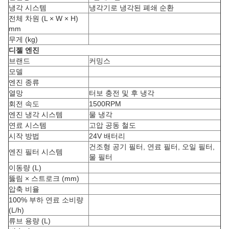
냉각 시스템
냉각기로 냉각된 폐쇄 순환
전체 차원 (L × W × H)
mm
무게 (kg)
디젤 엔진
브랜드
커밍스
모델
엔진 종류
열망
터보 충전 및 후 냉각
회전 속도
1500RPM
엔진 냉각 시스템
물 냉각
연료 시스템
고압 공동 철도
시작 방법
24V 배터리
건조형 공기 필터, 연료 필터, 오일 필터,
엔진 필터 시스템
물 필터
이동량 (L)
뚫림 × 스트로크 (mm)
압축 비율
100% 부하 연료 소비량
(L/h)
류브 용량 (L)