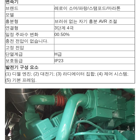
변속기
브랜드
레로이 소머/파랑/스탬포드/마라톤
모델
흥분형
브러쉬 없는 자기 흥분 AVR 조절
연결형
3단계 4극
일정 주파수 변화
00.50%
충전 전압이 없습니다.
고정 전압
단열계급
H급
보호등급
IP23
발전기 구성 요소
(1) 디젤 엔진; (2) 대전기; (3) 라디에이터 집합; (4) 제어 시스템;
(5) 기본 프레임.