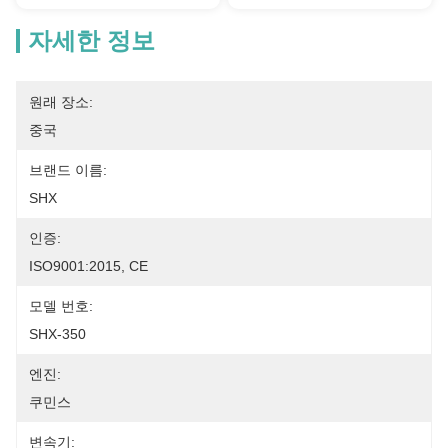
자세한 정보
원래 장소:
중국
브랜드 이름:
SHX
인증:
ISO9001:2015, CE
모델 번호:
SHX-350
엔진:
쿠민스
변속기: