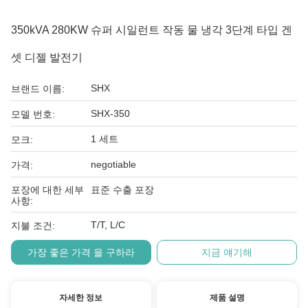
350kVA 280KW 슈퍼 시일런트 작동 물 냉각 3단계 타입 겐
셋 디젤 발전기
SHX
브랜드 이름:
SHX-350
모델 번호:
1 세트
모크:
negotiable
가격:
포장에 대한 세부
표준 수출 포장
사항:
T/T, L/C
지불 조건:
가장 좋은 가격 을 구하라
지금 얘기해
자세한 정보
제품 설명