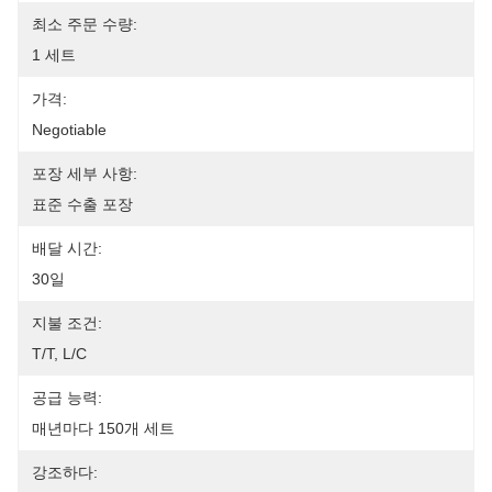
최소 주문 수량:
1 세트
가격:
Negotiable
포장 세부 사항:
표준 수출 포장
배달 시간:
30일
지불 조건:
T/T, L/C
공급 능력:
매년마다 150개 세트
강조하다: