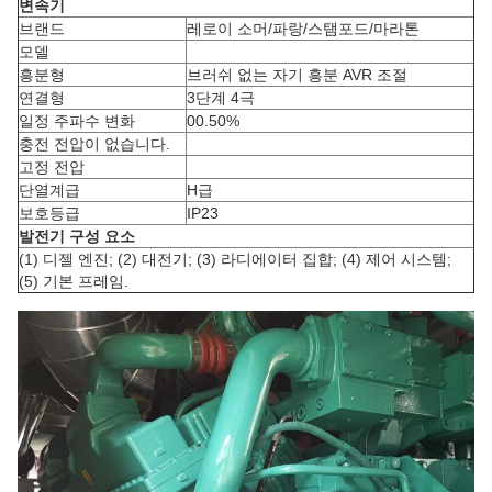
변속기
브랜드
레로이 소머/파랑/스탬포드/마라톤
모델
흥분형
브러쉬 없는 자기 흥분 AVR 조절
연결형
3단계 4극
일정 주파수 변화
00.50%
충전 전압이 없습니다.
고정 전압
단열계급
H급
보호등급
IP23
발전기 구성 요소
(1) 디젤 엔진; (2) 대전기; (3) 라디에이터 집합; (4) 제어 시스템;
(5) 기본 프레임.