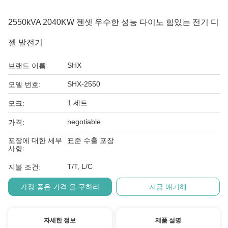
2550kVA 2040KW 젠셋 우수한 성능 다이노 힘있는 전기 디
젤 발전기
SHX
브랜드 이름:
SHX-2550
모델 번호:
1 세트
모크:
negotiable
가격:
포장에 대한 세부
표준 수출 포장
사항:
T/T, L/C
지불 조건:
가장 좋은 가격 을 구하라
지금 얘기해
자세한 정보
제품 설명