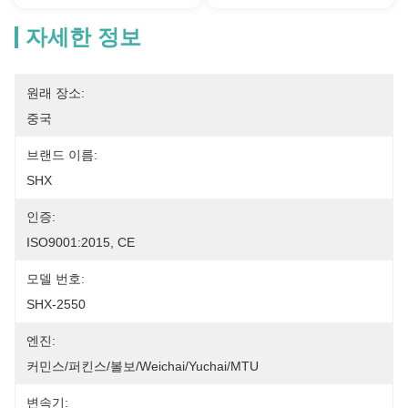
자세한 정보
원래 장소:
중국
브랜드 이름:
SHX
인증:
ISO9001:2015, CE
모델 번호:
SHX-2550
엔진:
커민스/퍼킨스/볼보/Weichai/Yuchai/MTU
변속기: