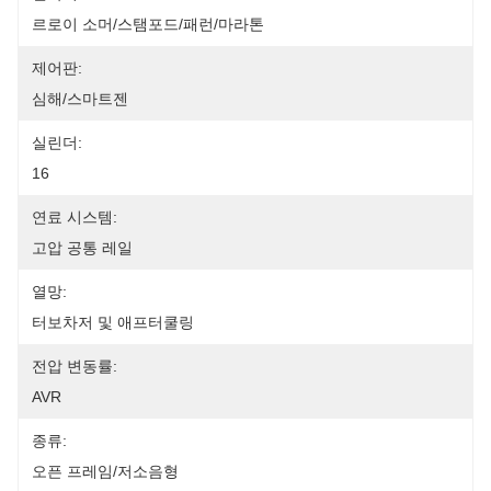
르로이 소머/스탬포드/패런/마라톤
제어판:
심해/스마트젠
실린더:
16
연료 시스템:
고압 공통 레일
열망:
터보차저 및 애프터쿨링
전압 변동률:
AVR
종류:
오픈 프레임/저소음형