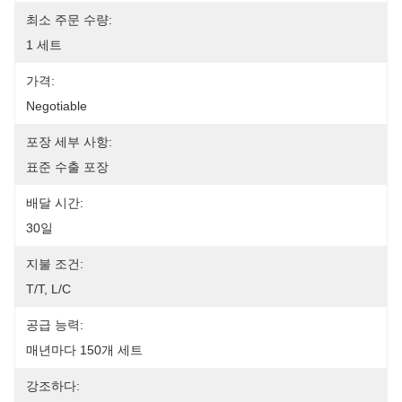
최소 주문 수량:
1 세트
가격:
Negotiable
포장 세부 사항:
표준 수출 포장
배달 시간:
30일
지불 조건:
T/T, L/C
공급 능력:
매년마다 150개 세트
강조하다: