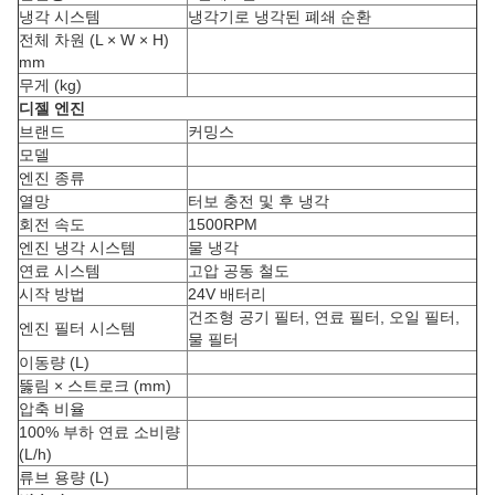
냉각 시스템
냉각기로 냉각된 폐쇄 순환
전체 차원 (L × W × H)
mm
무게 (kg)
디젤 엔진
브랜드
커밍스
모델
엔진 종류
열망
터보 충전 및 후 냉각
회전 속도
1500RPM
엔진 냉각 시스템
물 냉각
연료 시스템
고압 공동 철도
시작 방법
24V 배터리
건조형 공기 필터, 연료 필터, 오일 필터,
엔진 필터 시스템
물 필터
이동량 (L)
뚫림 × 스트로크 (mm)
압축 비율
100% 부하 연료 소비량
(L/h)
류브 용량 (L)