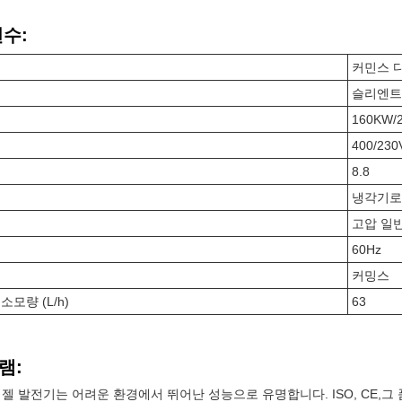
변수:
커민스 
슬리엔트
160KW/
400/23
8.8
냉각기로
고압 일
60Hz
커밍스
소모량 (L/h)
63
램:
디젤 발전기는 어려운 환경에서 뛰어난 성능으로 유명합니다. ISO, CE,