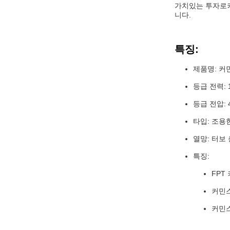
가치있는 투자로커
니다.
특징:
제품명: 커
등급 전력: 1
등급 전압: 4
타입: 조용
열망: 터보 
특징:
FPT
커민스
커민스