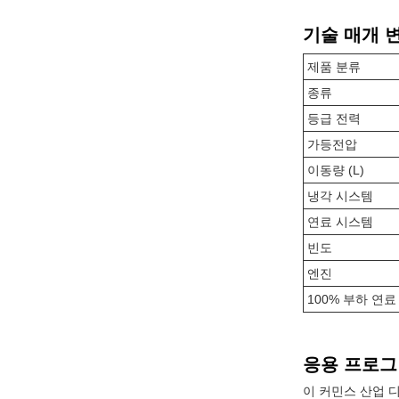
기술 매개 
제품 분류
종류
등급 전력
가등전압
이동량 (L)
냉각 시스템
연료 시스템
빈도
엔진
100% 부하 연료 
응용 프로그
이 커민스 산업 