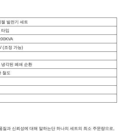
디젤 발전기 세트
 타입
200KVA
0V (조정 가능)
 냉각된 폐쇄 순환
반 철도
그 품질과 신뢰성에 대해 말하는단 하나의 세트의 최소 주문량으로,