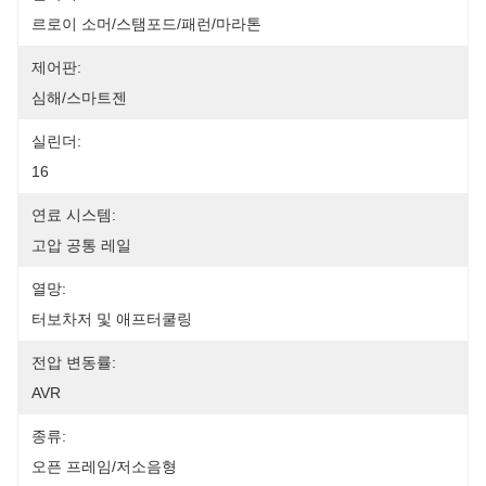
르로이 소머/스탬포드/패런/마라톤
제어판:
심해/스마트젠
실린더:
16
연료 시스템:
고압 공통 레일
열망:
터보차저 및 애프터쿨링
전압 변동률:
AVR
종류:
오픈 프레임/저소음형