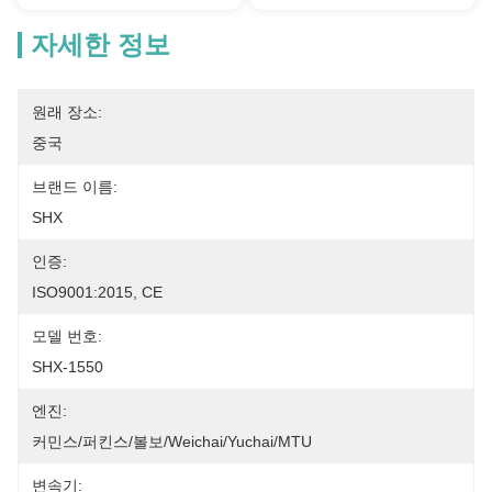
자세한 정보
원래 장소:
중국
브랜드 이름:
SHX
인증:
ISO9001:2015, CE
모델 번호:
SHX-1550
엔진:
커민스/퍼킨스/볼보/Weichai/Yuchai/MTU
변속기: