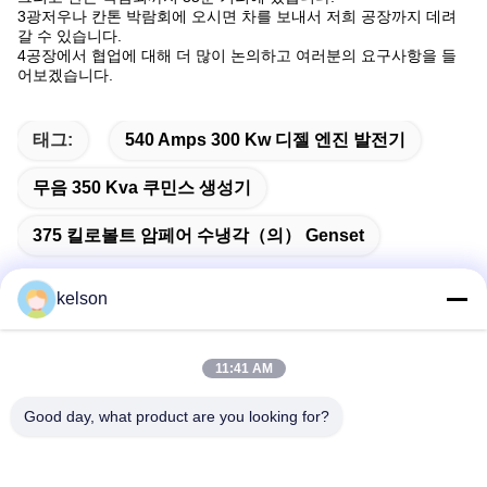
3광저우나 칸톤 박람회에 오시면 차를 보내서 저희 공장까지 데려
갈 수 있습니다.
4공장에서 협업에 대해 더 많이 논의하고 여러분의 요구사항을 들
어보겠습니다.
태그:
540 Amps 300 Kw 디젤 엔진 발전기
무음 350 Kva 쿠민스 생성기
375 킬로볼트 암페어 수냉각（의） Genset
kelson
빠른 연락
11:41 AM
Good day, what product are you looking for?
주소
1 번, 싱롱 2번째 도로, 광롱 공업 지구, 체n춘 도시, 슌드, 포
산, 중국.