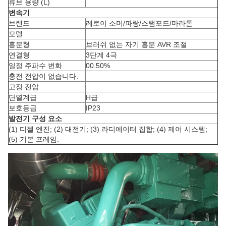
류브 용량 (L)
변속기
브랜드
레로이 소머/파랑/스탬포드/마라톤
모델
흥분형
브러쉬 없는 자기 흥분 AVR 조절
연결형
3단계 4극
일정 주파수 변화
00.50%
충전 전압이 없습니다.
고정 전압
단열계급
H급
보호등급
IP23
발전기 구성 요소
(1) 디젤 엔진; (2) 대전기; (3) 라디에이터 집합; (4) 제어 시스템;
(5) 기본 프레임.