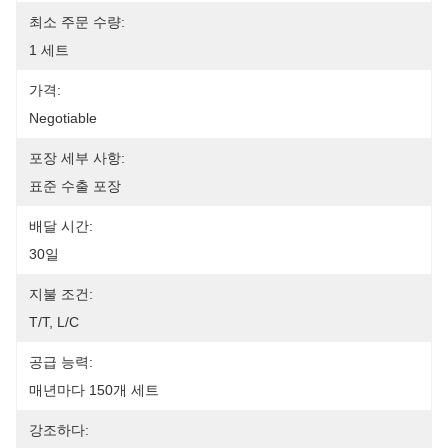
최소 주문 수량:
1 세트
가격:
Negotiable
포장 세부 사항:
표준 수출 포장
배달 시간:
30일
지불 조건:
T/T, L/C
공급 능력:
매년마다 150개 세트
강조하다: