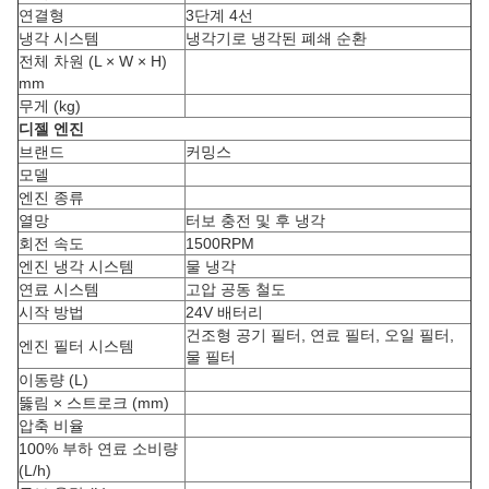
연결형
3단계 4선
냉각 시스템
냉각기로 냉각된 폐쇄 순환
전체 차원 (L × W × H)
mm
무게 (kg)
디젤 엔진
브랜드
커밍스
모델
엔진 종류
열망
터보 충전 및 후 냉각
회전 속도
1500RPM
엔진 냉각 시스템
물 냉각
연료 시스템
고압 공동 철도
시작 방법
24V 배터리
건조형 공기 필터, 연료 필터, 오일 필터,
엔진 필터 시스템
물 필터
이동량 (L)
뚫림 × 스트로크 (mm)
압축 비율
100% 부하 연료 소비량
(L/h)