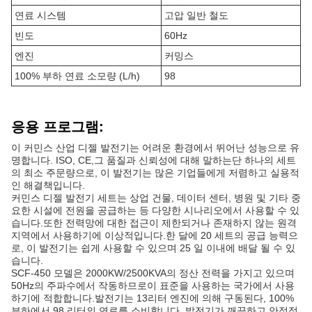
연료 시스템
고압 일반 철도
빈도
60Hz
엔진
커밍스
100% 부하 연료 소모량 (L/h)
98
응용 프로그램:
이 커민스 산업 디젤 발전기는 어려운 환경에서 뛰어난 성능으로 유
명합니다. ISO, CE,그 품질과 신뢰성에 대해 말하는단 하나의 세트
의 최소 주문량으로, 이 발전기는 많은 기업들에게 저렴하고 실용적
인 해결책입니다.
커민스 디젤 발전기 세트는 상업 건물, 데이터 센터, 병원 및 기타 중
요한 시설에 전원을 공급하는 등 다양한 시나리오에서 사용할 수 있
습니다.또한 전력망에 대한 접근이 제한되거나 존재하지 않는 원격
지역에서 사용하기에 이상적입니다.한 달에 20 세트의 공급 능력으
로, 이 발전기는 쉽게 사용할 수 있으며 25 일 이내에 배달 될 수 있
습니다.
SCF-450 모델은 2000KW/2500KVA의 정산 전력을 가지고 있으며
50Hz의 주파수에서 작동하므로이 표준을 사용하는 국가에서 사용
하기에 적합합니다.발전기는 13리터 엔진에 의해 구동된다, 100%
부하에서 98 리터의 연료를 소비합니다. 발전기가 깨끗하고 안정적