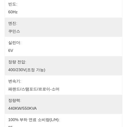
빈도:
60Hz
엔진:
쿠민스
실린더:
6V
정량 전압:
400/230V(조정 가능)
변속기:
패랜드/스탬포드/르로이-소머
정량력:
440KW/550KVA
100% 부하 연료 소비량(L/h):