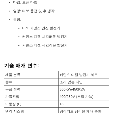
타입: 오픈 타입
열망: 터보 충전 및 후 냉각
특징:
FPT 커밍스 엔진 발전기
커민스 디젤 시끄러운 발전기
커민스 디젤 시끄러운 발전기
기술 매개 변수:
제품 분류
커민스 디젤 발전기 세트
종류
소리 없는 타입
등급 전력
360KW/450KVA
가등전압
400/230V (조정 가능)
이동량 (L)
13
냉각 시스템
냉각기로 냉각된 폐쇄 순환