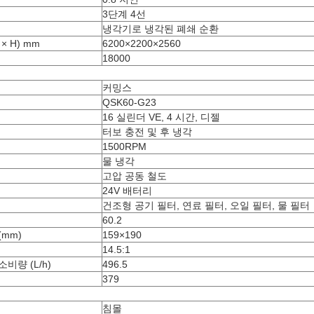
3단계 4선
냉각기로 냉각된 폐쇄 순환
× H) mm
6200×2200×2560
18000
커밍스
QSK60-G23
16 실린더 VE, 4 시간, 디젤
터보 충전 및 후 냉각
1500RPM
물 냉각
고압 공동 철도
24V 배터리
건조형 공기 필터, 연료 필터, 오일 필터, 물 필터
60.2
(mm)
159×190
14.5:1
소비량 (L/h)
496.5
379
침몰