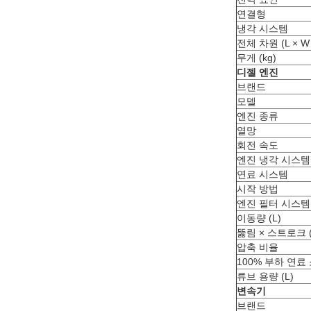
연결형
냉각 시스템
전체 차원 (L × W 
무게 (kg)
디젤 엔진
브랜드
모델
엔진 종류
열망
회전 속도
엔진 냉각 시스템
연료 시스템
시작 방법
엔진 필터 시스템
이동량 (L)
뚫림 × 스트로크 
압축 비율
100% 부하 연료 
류브 용량 (L)
변속기
브랜드