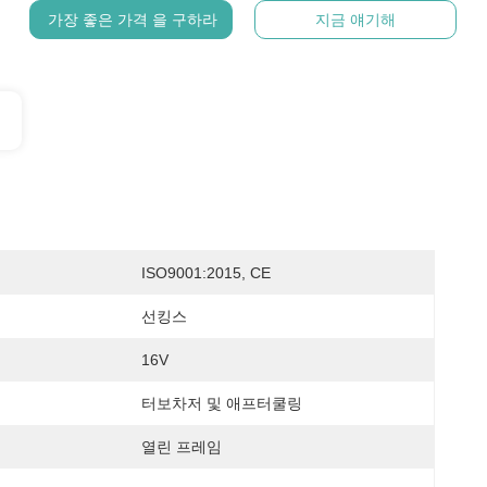
가장 좋은 가격 을 구하라
지금 얘기해
ISO9001:2015, CE
선킹스
16V
터보차저 및 애프터쿨링
열린 프레임