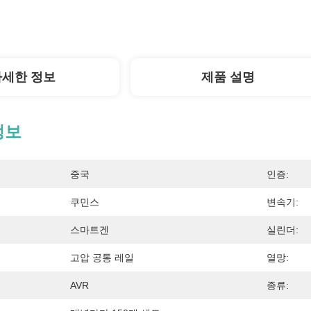
자세한 정보
제품 설명
정보
중국
인증:
쿠민스
변속기:
스마트겐
실린더:
고압 공통 레일
열망:
AVR
종류: