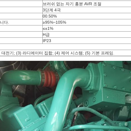
브러쉬 없는 자기 흥분 AVR 조절
3단계 4극
00.50%
니다.
≥95%~105%
≤±1%
H급
IP23
2) 대전기; (3) 라디에이터 집합; (4) 제어 시스템; (5) 기본 프레임.