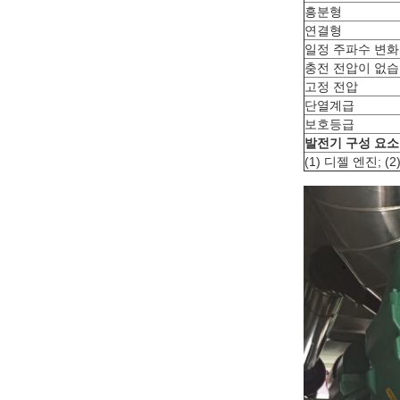
흥분형
연결형
일정 주파수 변화
충전 전압이 없습
고정 전압
단열계급
보호등급
발전기 구성 요소
(1) 디젤 엔진; (