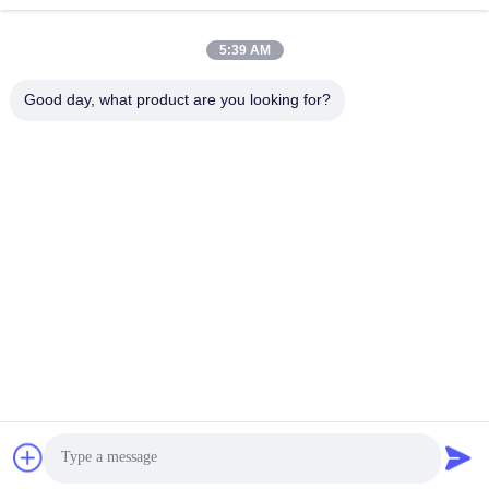
빠른 연락
5:39 AM
주소
Good day, what product are you looking for?
1 번, 싱롱 2번째 도로, 광롱 공업 지구, 체n춘 도시, 슌드, 포
산, 중국.
전화
86-137-9008-0227
이메일
kelson@sunkings.cn
개인정보 보호 정책
|
사이트맵
| 중국 좋은 품질 세트 쿠민스 디젤
엔진 발전기 공급자. 저작권 2022-2026 Guangdong Sunkings
Electric Co., Ltd 모두 모든 권리 보호